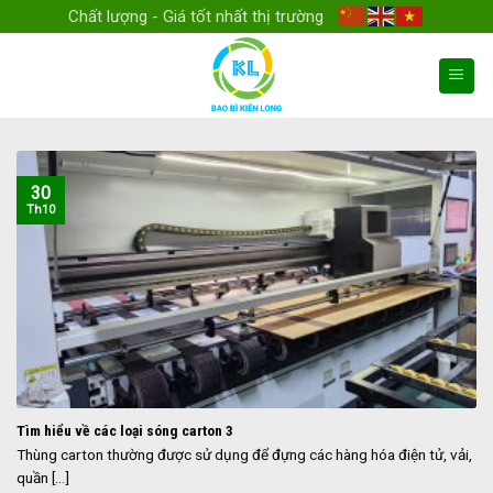
Skip
Chất lượng - Giá tốt nhất thị trường
to
content
30
Th10
Tìm hiểu về các loại sóng carton 3
Thùng carton thường được sử dụng để đựng các hàng hóa điện tử, vải,
quần [...]