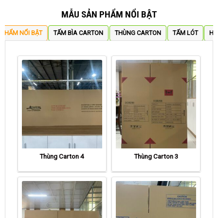
MẪU SẢN PHẨM NỔI BẬT
 PHẨM NỔI BẬT
TẤM BÌA CARTON
THÙNG CARTON
TẤM LÓT
HỘ
Thùng Carton 4
Thùng Carton 3