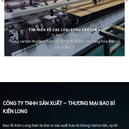
TÌM HIỂU VỀ CÁC LOẠI SÓNG CARTON 3
30 Tháng 10, 2023
Thùng carton thường được sử dụng để đựng các hàng hóa điện tử,
vải, quần [...]
CÔNG TY TNHH SẢN XUẤT – THƯƠNG MẠI BAO BÌ
KIÊN LONG
Bao Bì Kiên Long hiện là đơn vị sản xuất bao bì thùng Carton lớn, uy tín