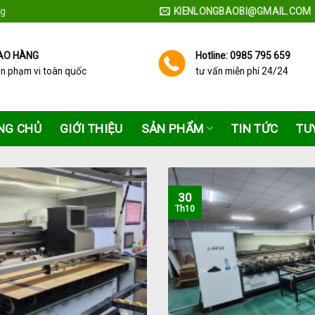
ng
KIENLONGBAOBI@GMAIL.COM
AO HÀNG
Hotline: 0985 795 659
ên phạm vi toàn quốc
tư vấn miễn phí 24/24
NG CHỦ
GIỚI THIỆU
SẢN PHẨM
TIN TỨC
TU
30
Th10