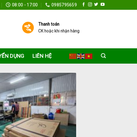
08:00 - 17:00
0985795659
Thanh toán
CK hoặc khi nhận hàng
YỂN DỤNG
LIÊN HỆ